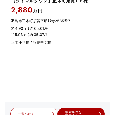
【ダイマルタウン】正木町須賀1 Ｅ棟
2,880
万円
円
羽島市正木町須賀字明城寺2585番7
214.90㎡ (約 65.01坪）
115.93㎡ (約 35.07坪）
正木小学校 / 羽島中学校
検索条件を
一覧へ戻る