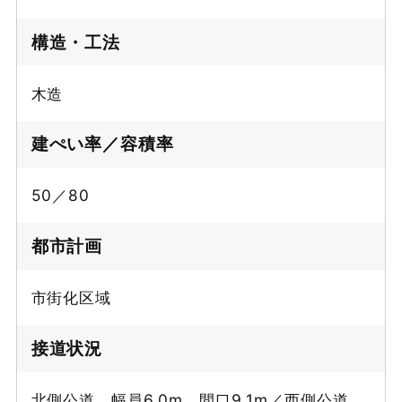
構造・工法
木造
建ぺい率／容積率
50／80
都市計画
市街化区域
接道状況
北側公道 幅員6.0m 間口9.1m／西側公道