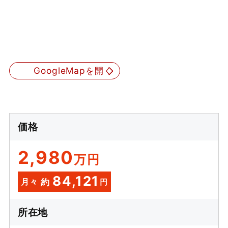
GoogleMapを開く
価格
2,980
万円
84,121
月々
約
円
所在地