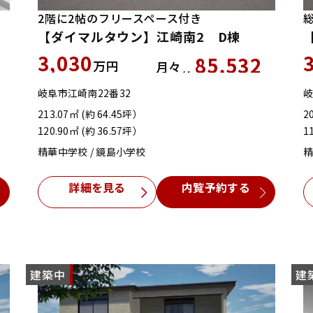
2階に2帖のフリースペース付き
【ダイマルタウン】江崎南2 D棟
3,030
85,532
万円
月々
約
円
円
岐阜市江崎南22番32
岐
213.07㎡ (約 64.45坪）
2
120.90㎡ (約 36.57坪）
1
精華中学校 / 鏡島小学校
精
詳細を見る
内覧予約する
建築中
NEW
建