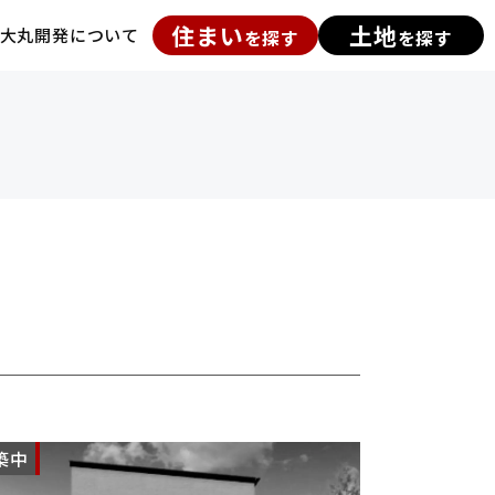
住まい
土地
大丸開発について
を探す
を探す
築中
NEW