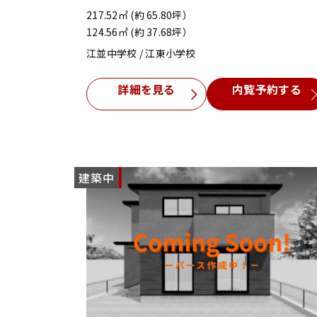
217.52㎡ (約 65.80坪）
124.56㎡ (約 37.68坪）
江並中学校 / 江東小学校
詳細を見る
内覧予約する
建築中
NEW