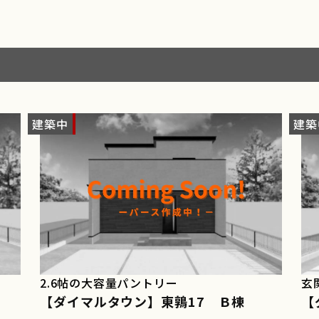
建築中
NEW
建築
N
2.6帖の大容量パントリー
玄
【ダイマルタウン】東鶉17 Ｂ棟
【