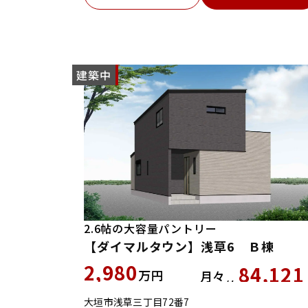
建築中
NEW
2.6帖の大容量パントリー
【ダイマルタウン】浅草6 Ｂ棟
2,980
84,121
万円
月々
約
大垣市浅草三丁目72番7