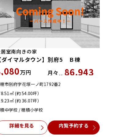
全居室南向きの家
【ダイマルタウン】別府5 Ｂ棟
3,080
86,943
万円
月々
約
円
穂市別府字花塚一ノ町1792番2
78.51㎡ (約 54.00坪）
19.23㎡ (約 36.07坪）
積中学校 / 穂積小学校
詳細を見る
内覧予約する