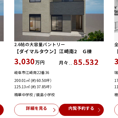
2.6帖の大容量パントリー
【ダイマルタウン】江崎南2 Ｇ棟
3,030
85,532
万円
月々
約
円
円
岐阜市江崎南22番36
瑞
200.01㎡ (約 60.50坪）
1
125.13㎡ (約 37.85坪）
1
精華中学校 / 鏡島小学校
穂
詳細を見る
内覧予約する