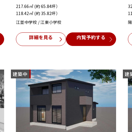
217.66㎡ (約 65.84坪）
3
118.42㎡ (約 35.82坪）
1
江並中学校 / 江東小学校
陽
詳細を見る
内覧予約する
建築中
NEW
建