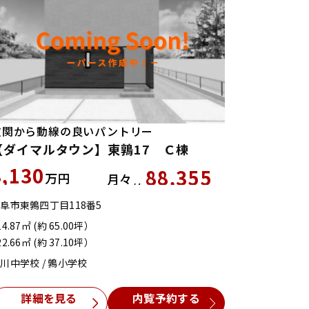
玄関から動線の良いパントリー
【ダイマルタウン】東鶉17 Ｃ棟
3,130
88,355
万円
月々
約
円
阜市東鶉四丁目118番5
14.87㎡ (約 65.00坪）
22.66㎡ (約 37.10坪）
川中学校 / 鶉小学校
詳細を見る
内覧予約する