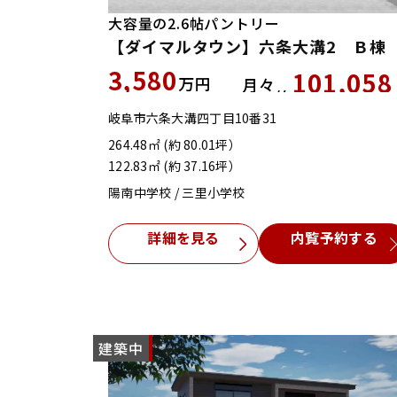
大容量の2.6帖パントリー
【ダイマルタウン】六条大溝2 Ｂ棟
3,580
101,058
万円
月々
約
岐阜市六条大溝四丁目10番31
264.48㎡ (約 80.01坪）
122.83㎡ (約 37.16坪）
陽南中学校 / 三里小学校
詳細を見る
内覧予約する
建築中
NEW