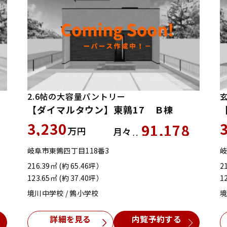
2.6帖の大容量パントリー
【ダイマルタウン】東鶉17 Ｂ棟
3,230
91,178
万円
月々
約
円
円
岐阜市東鶉四丁目118番3
岐
216.39㎡ (約 65.46坪）
2
123.65㎡ (約 37.40坪）
1
境川中学校 / 鶉小学校
境
詳細を見る
内覧予約する