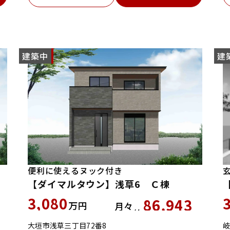
建築中
NEW
建
便利に使えるヌック付き
【ダイマルタウン】浅草6 Ｃ棟
3,080
86,943
万円
月々
約
円
円
大垣市浅草三丁目72番8
岐