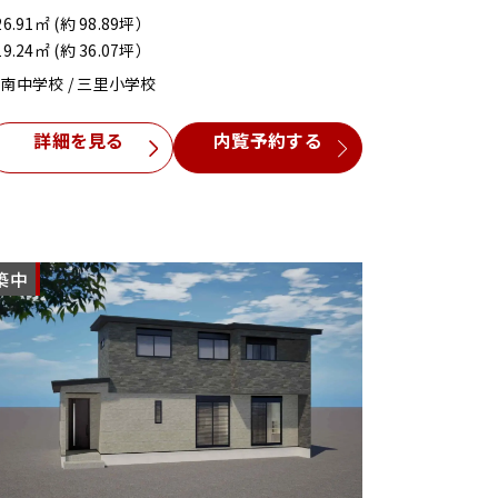
26.91㎡ (約 98.89坪）
19.24㎡ (約 36.07坪）
南中学校 / 三里小学校
詳細を見る
内覧予約する
築中
NEW