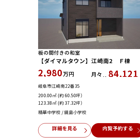
板の間付きの和室
【ダイマルタウン】江崎南2 Ｆ棟
2,980
84,121
万円
月々
約
岐阜市江崎南22番35
200.00㎡ (約 60.50坪）
123.38㎡ (約 37.32坪）
精華中学校 / 鏡島小学校
詳細を見る
内覧予約する