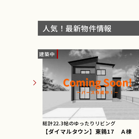
人気！最新物件情報
建築中
NEW
リー
総計22.3帖のゆったりリビング
1 Ｂ棟
【ダイマルタウン】東鶉17 Ａ棟