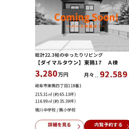
総計22.3帖のゆったりリビング
【ダイマルタウン】東鶉17 Ａ棟
3,280
92,589
万円
月々
約
岐阜市東鶉四丁目118番1
215.31㎡ (約 65.13坪）
116.99㎡ (約 35.39坪）
境川中学校 / 鶉小学校
詳細を見る
内覧予約する