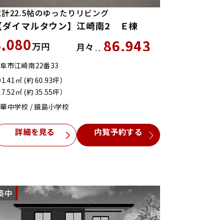
総計22.5帖のゆったりリビング
【ダイマルタウン】江崎南2 Ｅ棟
3,080
86,943
万円
月々
約
円
阜市江崎南22番33
01.41㎡ (約 60.93坪）
17.52㎡ (約 35.55坪）
華中学校 / 鏡島小学校
詳細を見る
内覧予約する
築中
NEW