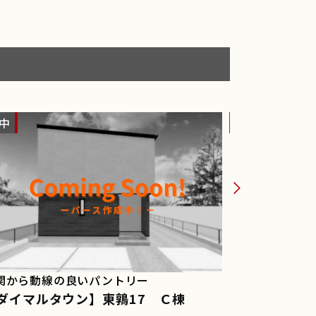
中
EW
建築中
NEW
関から動線の良いパントリー
2.6帖の大容
ダイマルタウン】東鶉17 Ｃ棟
【ダイマル