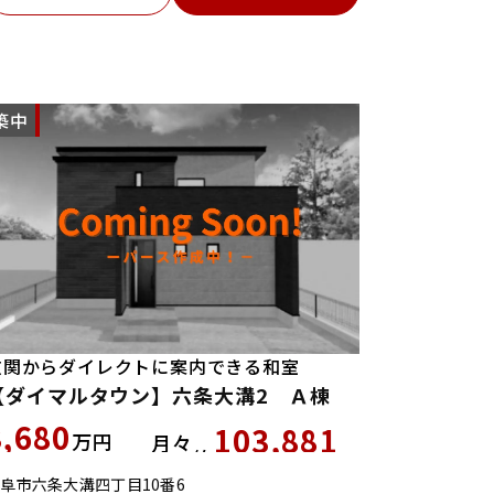
築中
NEW
玄関からダイレクトに案内できる和室
【ダイマルタウン】六条大溝2 Ａ棟
3,680
103,881
万円
月々
約
円
阜市六条大溝四丁目10番6