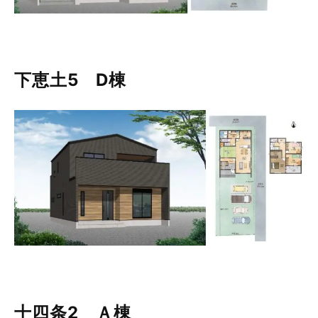
下恵土5 D棟
十四条2 Ａ棟