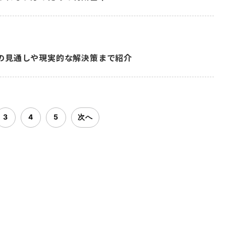
の見通しや現実的な解決策まで紹介
3
4
5
次へ